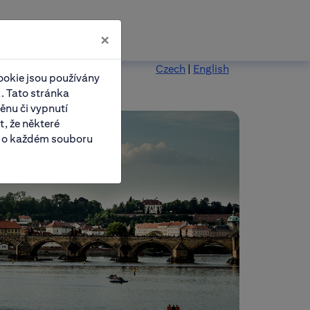
×
Czech
|
English
ookie jsou používány
. Tato stránka
ěnu či vypnutí
, že některé
e o každém souboru