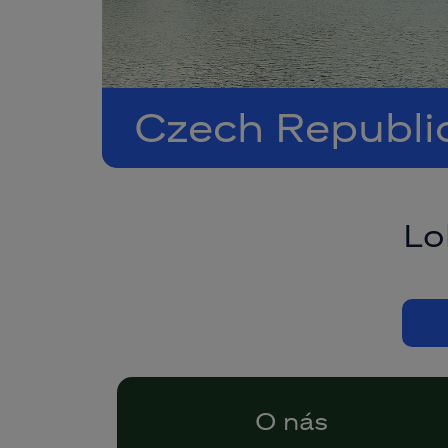
Czech Republi
Lo
O nás