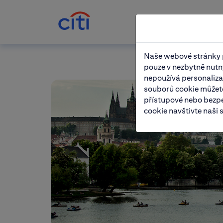
Naše webové stránky p
pouze v nezbytně nutn
nepoužívá personaliza
souborů cookie můžete
přístupové nebo bezp
cookie navštivte naši s