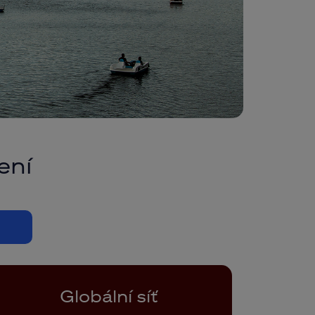
ení
Globální síť