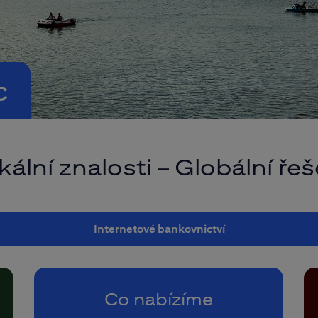
c
kální znalosti – Globální řeš
Internetové bankovnictví
Co nabízíme