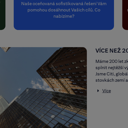
í
Naše oceňovaná sofistikovaná řešení Vám
pomohou dosáhnout Vašich cílů. Co
nabízíme?
VÍCE NEŽ 2
Máme 200 let zk
splnit nejtěžší v
Jsme Citi, globál
stovkách zemí a
Více