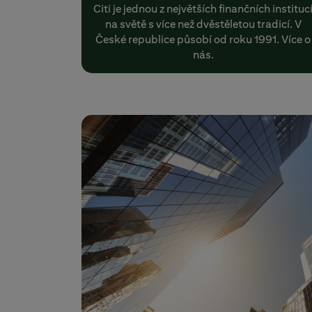
Citi je jednou z největších finančních instituc
na světě s více než dvěstěletou tradicí. V
České republice působí od roku 1991. Více o
nás.
Previous