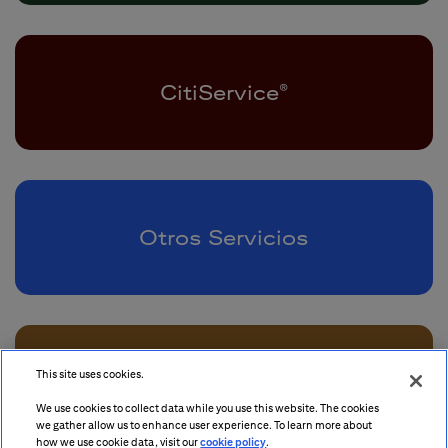
CitiService
®
Otros Servicios
This site uses cookies.
Gobierno Corporativo
We use cookies to collect data while you use this website. The cookies
we gather allow us to enhance user experience. To learn more about
how we use cookie data, visit our
cookie policy
.