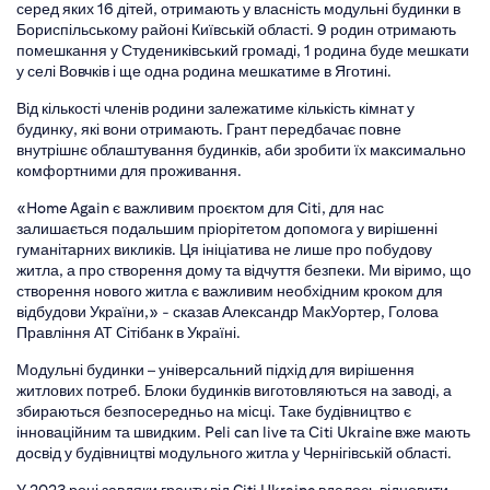
серед яких 16 дітей, отримають у власність модульні будинки в
Бориспільському районі Київській області. 9 родин отримають
помешкання у Студениківський громаді, 1 родина буде мешкати
у селі Вовчків і ще одна родина мешкатиме в Яготині.
Від кількості членів родини залежатиме кількість кімнат у
будинку, які вони отримають. Грант передбачає повне
внутрішнє облаштування будинків, аби зробити їх максимально
комфортними для проживання.
«Home Again є важливим проєктом для Citi, для нас
залишається подальшим пріорітетом допомога у вирішенні
гуманітарних викликів. Ця ініціатива не лише про побудову
житла, а про створення дому та відчуття безпеки. Ми віримо, що
створення нового житла є важливим необхідним кроком для
відбудови України,» - сказав Александр МакУортер, Голова
Правління АТ Сітібанк в Україні.
Модульні будинки – універсальний підхід для вирішення
житлових потреб. Блоки будинків виготовляються на заводі, а
збираються безпосередньо на місці. Таке будівництво є
інноваційним та швидким. Peli can live та Сiti Ukraine вже мають
досвід у будівництві модульного житла у Чернігівській області.