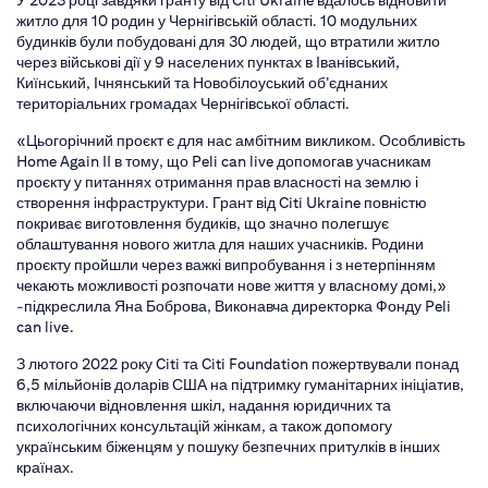
У 2023 році завдяки гранту від Citi Ukraine вдалось відновити
житло для 10 родин у Чернігівській області. 10 модульних
будинків були побудовані для 30 людей, що втратили житло
через військові дії у 9 населених пунктах в Іванівський,
Киїнський, Ічнянський та Новобілоуський об’єднаних
територіальних громадах Чернігівської області.
«Цьогорічний проєкт є для нас амбітним викликом. Особливість
Home Again II в тому, що Peli can live допомогав учасникам
проєкту у питаннях отримання прав власності на землю і
створення інфраструктури. Грант від Citi Ukraine повністю
покриває виготовлення будиків, що значно полегшує
облаштування нового житла для наших учасників. Родини
проєкту пройшли через важкі випробування і з нетерпінням
чекають можливості розпочати нове життя у власному домі,»
-підкреслила Яна Боброва, Виконавча директорка Фонду Peli
can live.
З лютого 2022 року Citi та Citi Foundation пожертвували понад
6,5 мільйонів доларів США на підтримку гуманітарних ініціатив,
включаючи відновлення шкіл, надання юридичних та
психологічних консультацій жінкам, а також допомогу
українським біженцям у пошуку безпечних притулків в інших
країнах.