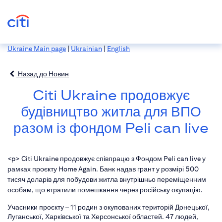
Ukraine Main page
|
Ukrainian
|
English
Назад до Новин
Citi Ukraine продовжує
будівництво житла для ВПО
разом із фондом Peli can live
<p> Citi Ukraine продовжує співпрацю з Фондом Peli can live у
рамках проєкту Home Again. Банк надав грант у розмірі 500
тисяч доларів для побудови житла внутрішньо переміщенним
особам, що втратили помешкання через російську окупацію.
Учасники проєкту – 11 родин з окупованих територій Донецької,
Луганської, Харківської та Херсонської областей. 47 людей,