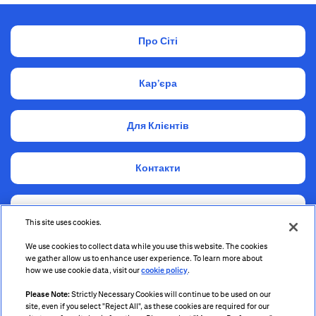
Про Сіті
Кар’єра
Для Клієнтів
Контакти
Комплаєнс
This site uses cookies.
We use cookies to collect data while you use this website. The cookies
Інформація для акціонерів та стейкхолдерів
we gather allow us to enhance user experience. To learn more about
how we use cookie data, visit our
cookie policy
.
Please Note:
Strictly Necessary Cookies will continue to be used on our
site, even if you select "Reject All", as these cookies are required for our